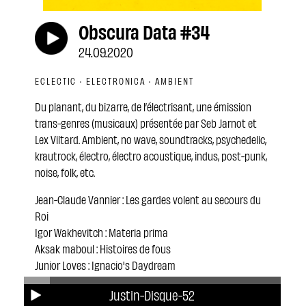
Obscura Data #34
24.09.2020
ECLECTIC · ELECTRONICA · AMBIENT
Du planant, du bizarre, de l’électrisant, une émission
trans-genres (musicaux) présentée par Seb Jarnot et
Lex Viltard. Ambient, no wave, soundtracks, psychedelic,
krautrock, électro, électro acoustique, indus, post-punk,
noise, folk, etc.
Jean-Claude Vannier : Les gardes volent au secours du
Roi
Igor Wakhevitch : Materia prima
Aksak maboul : Histoires de fous
Junior Loves : Ignacio's Daydream
Sandwell District : Grey Cut Out
Justin-Disque-52
Flying Lotus : Aunties Lock - Infinitum (Feat. Laura