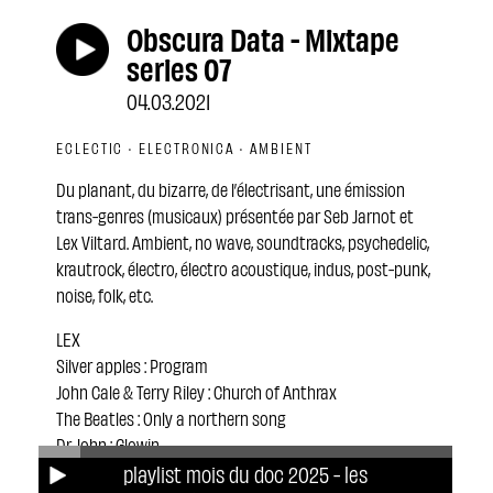
Obscura Data - Mixtape
series 07
04.03.2021
ECLECTIC · ELECTRONICA · AMBIENT
Du planant, du bizarre, de l’électrisant, une émission
trans-genres (musicaux) présentée par Seb Jarnot et
Lex Viltard. Ambient, no wave, soundtracks, psychedelic,
krautrock, électro, électro acoustique, indus, post-punk,
noise, folk, etc.
LEX
Silver apples : Program
John Cale & Terry Riley : Church of Anthrax
The Beatles : Only a northern song
Dr John : Glowin
The Seeds : Fallin
playlist mois du doc 2025 - les