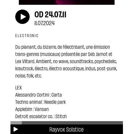
OD 24.07.11
11.07.2024
ELECTRONIC
Du planant, du bizarre, de l’électrisant, une émission
trans-genres (musicaux) présentée par Seb Jarnot et
Lex Viltard. Ambient, no wave, soundtracks, psychedelic,
krautrock, électro, électro acoustique, indus, post-punk,
noise, folk, etc.
LEX
Alessandro Cortini : Carta
Techno animal : Needle park
Applebim : Vansan
Detroit escalator co. : Stitch
B12 : Into the void
Rayvox Solstice
Geïnst : Shape your accent