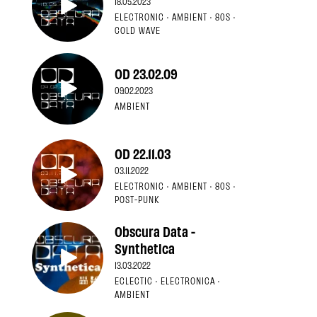
18.05.2023
ELECTRONIC · AMBIENT · 80S ·
COLD WAVE
OD 23.02.09
09.02.2023
AMBIENT
OD 22.11.03
03.11.2022
ELECTRONIC · AMBIENT · 80S ·
POST-PUNK
Obscura Data -
Synthetica
13.03.2022
ECLECTIC · ELECTRONICA ·
AMBIENT