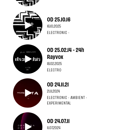
OD 25.10.16
16.10.2025
ELECTRONIC ·
OD 25.02.14 - 24h
Rayvox
18.02.2025
ELECTRO
OD 24.11.21
21.11.2024
ELECTRONIC · AMBIENT ·
EXPERIMENTAL
OD 24.07.11
11.07.2024