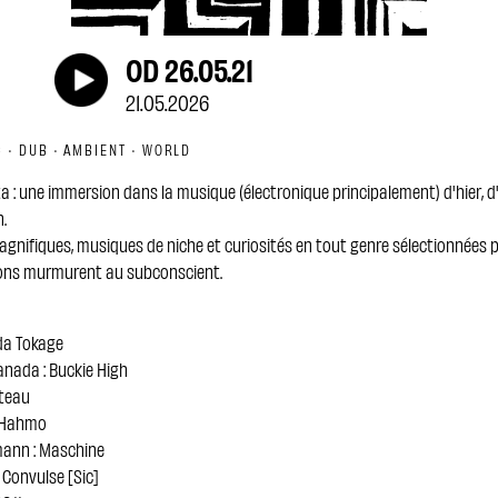
OD 26.05.21
21.05.2026
 · DUB · AMBIENT · WORLD
 : une immersion dans la musique (électronique principalement) d'hier, d
.
gnifiques, musiques de niche et curiosités en tout genre sélectionnées 
s sons murmurent au subconscient.
da Tokage
anada : Buckie High
ateau
: Hahmo
mann : Maschine
 Convulse [Sic]