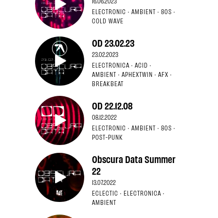
16.06.2023
ELECTRONIC · AMBIENT · 80S ·
COLD WAVE
OD 23.02.23
23.02.2023
ELECTRONICA · ACID ·
AMBIENT · APHEXTWIN · AFX ·
BREAKBEAT
OD 22.12.08
08.12.2022
ELECTRONIC · AMBIENT · 80S ·
POST-PUNK
Obscura Data Summer
22
13.07.2022
ECLECTIC · ELECTRONICA ·
AMBIENT