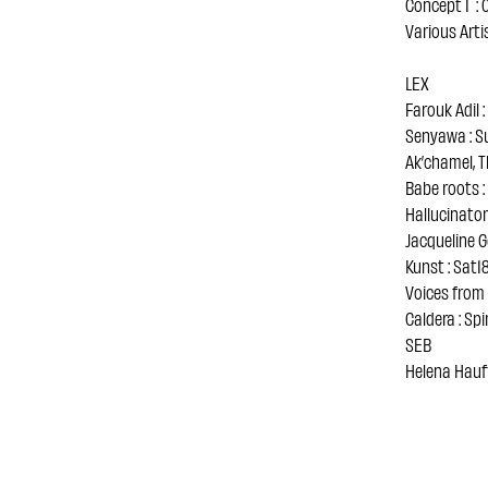
Concept 1 ‎ : 0
Various Arti
LEX
Farouk Adil 
Senyawa : Su
Ak’chamel, 
Babe roots :
Hallucinator
Jacqueline G
Kunst : Sat1
Voices from 
Caldera : Spi
SEB
Helena Hauff