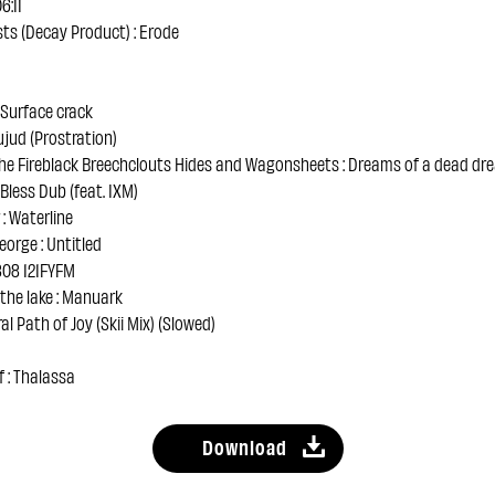
6:11
sts (Decay Product) : Erode
: Surface crack
jud (Prostration)
The Fireblack Breechclouts Hides and Wagonsheets : Dreams of a dead dr
 Bless Dub (feat. IXM)
 : Waterline
eorge : Untitled
808 121FYFM
the lake : Manuark
ral Path of Joy (Skii Mix) (Slowed)
 : Thalassa
Download