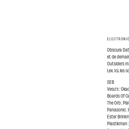
ELECTRONIC
Obscura Data
et de demain
Outsiders ma
Lex. Ici, le
SEB
Vesu's : Oka
Boards Of C
The Orb : Pl
Panasonic 
Ester Brink
Plastikman :