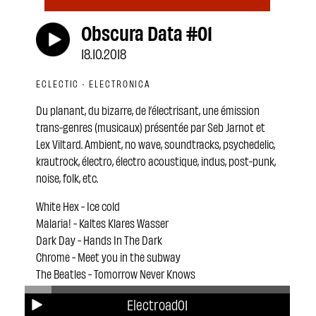
Obscura Data #01
18.10.2018
ECLECTIC · ELECTRONICA
Du planant, du bizarre, de l’électrisant, une émission
trans-genres (musicaux) présentée par Seb Jarnot et
Lex Viltard. Ambient, no wave, soundtracks, psychedelic,
krautrock, électro, électro acoustique, indus, post-punk,
noise, folk, etc.
White Hex - Ice cold
Malaria! - Kaltes Klares Wasser
Dark Day - Hands In The Dark
Chrome - Meet you in the subway
The Beatles - Tomorrow Never Knows
My Bloody Valentine - Cupid come
Electroad01
Boris & Merzbow - Rainbow