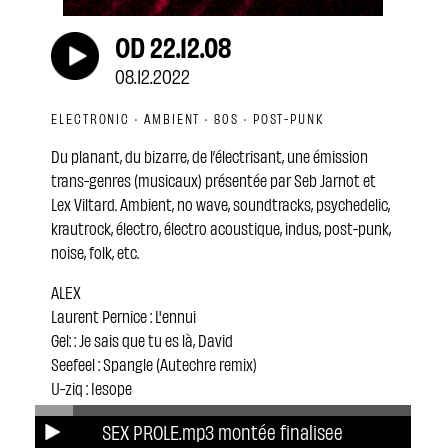
OD 22.12.08
08.12.2022
ELECTRONIC · AMBIENT · 80S · POST-PUNK
Du planant, du bizarre, de l’électrisant, une émission
trans-genres (musicaux) présentée par Seb Jarnot et
Lex Viltard. Ambient, no wave, soundtracks, psychedelic,
krautrock, électro, électro acoustique, indus, post-punk,
noise, folk, etc.
ALEX
Laurent Pernice : L'ennui
Gel: : Je sais que tu es là, David
Seefeel : Spangle (Autechre remix)
U-ziq : Iesope
Bernard Parmegiani : Serge sur l'île
SEX PROLE.mp3 montée finalisee
Peter Christopherson : In my head a crystal sphere of