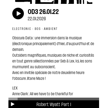
OD3 26.01.22
22.01.2026
ELECTRONIC · 80S · AMBIENT
Obscura Data : une immersion dans la musique
(électronique principalement) d'hier, d'aujourd'hui et de
demain.
Outsiders magnifiques, musiques de niche et curiosités
en tout genre sélectionnées par Seb & Lex. Ici, les sons
murmurent au subconscient.
Avec en invitée spéciale de notre deuxième heure
l'obscure Jitane Maze !
LEX
Anne Clark : All we have to be thankful for
David Bowie : Abdulmajid
Robert Wyatt Part 1
Conrad Schnitzler : Tanze im regen