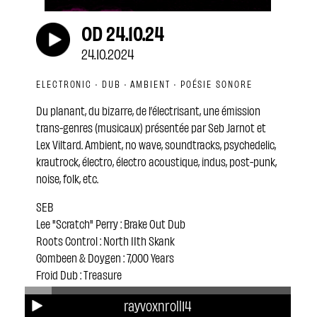
OD 24.10.24
24.10.2024
ELECTRONIC · DUB · AMBIENT · POÉSIE SONORE
Du planant, du bizarre, de l’électrisant, une émission
trans-genres (musicaux) présentée par Seb Jarnot et
Lex Viltard. Ambient, no wave, soundtracks, psychedelic,
krautrock, électro, électro acoustique, indus, post-punk,
noise, folk, etc.
SEB
Lee "Scratch" Perry : Brake Out Dub
Roots Control : North 11th Skank
Gombeen & Doygen : 7,000 Years
Froid Dub : Treasure
Rambadu : Setu
rayvoxnroll14
Voices from the Lake : 531 kHz