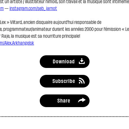
st un artiste / illustrateur nîmois, son travail et la musique sont intimemen
om
—
instagram.com/seb_jarnot
Lex » Viltard, ancien disquaire aujourd’hui responsable de
, programmateur/animateur durant les années 2000 pour l’émission « L
r Raje, la musique est sa nourriture principale!
m/Alex.Arkhangelsk
Download
Subscribe
Share