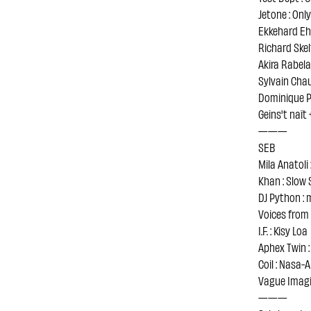
Jetone : Onl
Ekkehard Ehl
Richard Skel
Akira Rabelais
Sylvain Cha
Dominique P
Geins't naït 
———
SEB
Mila Anatoli
Khan : Slow
DJ Python 
Voices from 
I.F. : Kisy Loa
Aphex Twin :
Coil : Nasa-
Vague Imagi
———