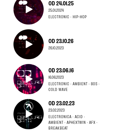
OD 24.01.25
25.01.2024
ELECTRONIC · HIP-HOP
OD 23.10.26
26.10.2023
OD 23.06.16
16.06.2023
ELECTRONIC · AMBIENT · 80S ·
COLD WAVE
OD 23.02.23
23.02.2023
ELECTRONICA · ACID ·
AMBIENT · APHEXTWIN · AFX ·
BREAKBEAT