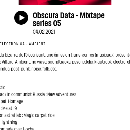
Obscura Data - Mixtape
series 05
04.02.2021
 ELECTRONICA · AMBIENT
du bizarre, de l’électrisant, une émission trans-genres (musicaux) présen
x Viltard. Ambient, no wave, soundtracks, psychedelic, krautrock, électro, é
ndus, post-punk, noise, folk, etc.
ctic
ack in communist Russia : New adventures
pel : Homage
: Me at 19
 astral lab : Magic carpet ride
n lightning
 Comrade over Hoxha