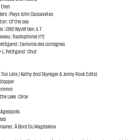
y then
ers : Plays John Cassavetes
ton : Of the sea
 : 1382 Wyclif Gen. ii. 7
uveau : Radiophonie n°2
etitgand : L'amorce des consignes
+ L. Petitgand : Chut
 : Too Late / Kathy (incl Skyrager & Jonny Rock Edits)
 Stepper
: mmmm
the Lake : Circe
 Ageispolis
Arab
naires : À Bord Du Magdalena