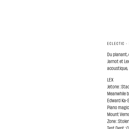
ECLECTIC ·
Du planant, 
Jarnot et Le
acoustique, i
LEX
Jetone : Sta
Meanwhile b
Edward Ka-S
Piano magic 
Mount Vernon
Zone : Stole
Test Dept :