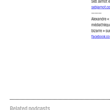
Seb Jarnot e
sebjarnot.c
———
Alexandre « 
médiathèque
bizarre » su
facebook.co
Related podcasts