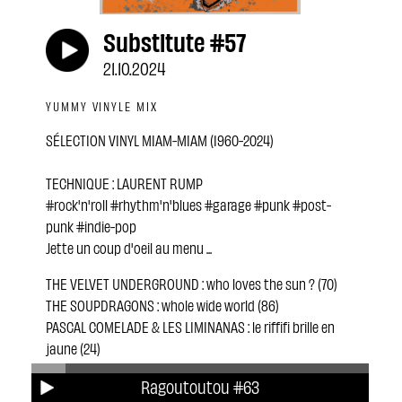
Substitute #57
21.10.2024
YUMMY VINYLE MIX
SÉLECTION VINYL MIAM-MIAM (1960-2024)
TECHNIQUE : LAURENT RUMP
#rock'n'roll #rhythm'n'blues #garage #punk #post-
punk #indie-pop
Jette un coup d'oeil au menu ...
THE VELVET UNDERGROUND : who loves the sun ? (70)
THE SOUPDRAGONS : whole wide world (86)
PASCAL COMELADE & LES LIMINANAS : le riffifi brille en
jaune (24)
HOLLY GOLIGHTLY : use me (00)
Ragoutoutou #63
MISS LA VELLE : stop these teardrops (60)