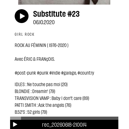
Substitute #23
06.10.2020
GIRL ROCK
ROCK AU FÉMININ ( 1976-2020 )
Avec ÉRIC & FRANçOIS.
#post-punk #punk #indie #garage, #country
IDLES : Ne touche pas moi (20)
BLONDIE : Dreamin' (79)
TRANSVISION VAMP : Baby I don't care (89)
PATTI SMITH : Ask the angels (76)
B.52'S : 52 girls (79)
COURTNEY LOVE : Mono (04)
rec_20260618-210014
NICO : Waiting for the man (85)