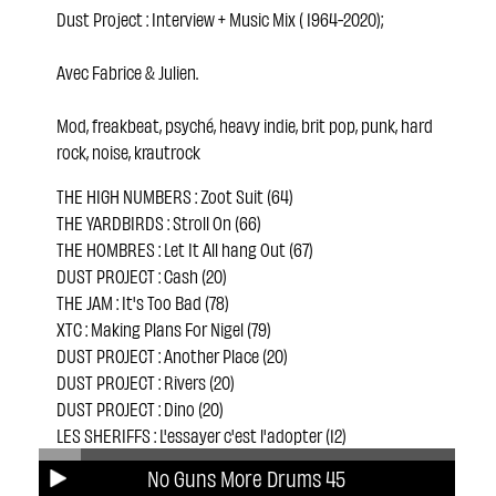
Dust Project : Interview + Music Mix ( 1964-2020);
Avec Fabrice & Julien.
Mod, freakbeat, psyché, heavy indie, brit pop, punk, hard
rock, noise, krautrock
THE HIGH NUMBERS : Zoot Suit (64)
THE YARDBIRDS : Stroll On (66)
THE HOMBRES : Let It All hang Out (67)
DUST PROJECT : Cash (20)
THE JAM : It's Too Bad (78)
XTC : Making Plans For Nigel (79)
DUST PROJECT : Another Place (20)
DUST PROJECT : Rivers (20)
DUST PROJECT : Dino (20)
LES SHERIFFS : L'essayer c'est l'adopter (12)
DIZZY BRAINS : Tovovavy All Right (16)
No Guns More Drums 45
CAESARS PALACE : (I'm Gonna) Kick You Out (98)