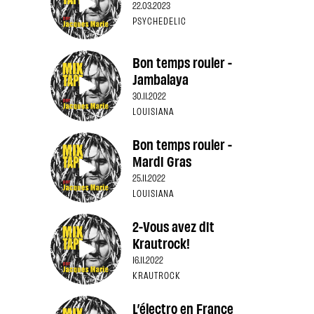
22.03.2023
PSYCHEDELIC
Bon temps rouler -
Jambalaya
30.11.2022
LOUISIANA
Bon temps rouler -
Mardi Gras
25.11.2022
LOUISIANA
2-Vous avez dit
Krautrock!
16.11.2022
KRAUTROCK
L’électro en France