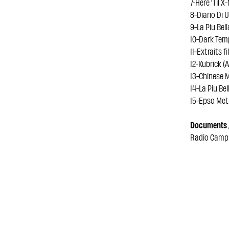
7-Here 'Til X
8-Diario Di 
9-La Piu Bell
10-Dark Temp
11-Extraits f
12-Kubrick (
13-Chinese M
14-La Piu Bel
15-Epso Meth
Documents /
Radio Cam