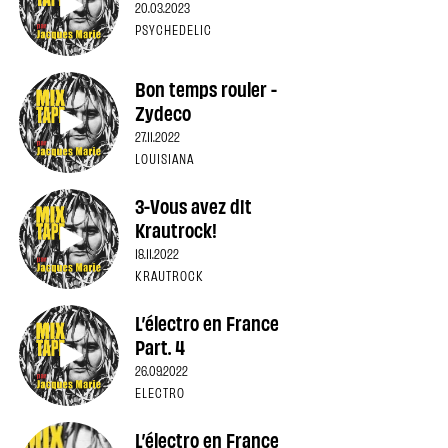
20.03.2023
PSYCHEDELIC
Bon temps rouler -
Zydeco
27.11.2022
LOUISIANA
3-Vous avez dit
Krautrock!
18.11.2022
KRAUTROCK
L’électro en France
Part. 4
26.09.2022
ELECTRO
L’électro en France