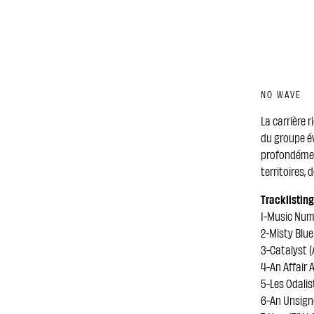
NO WAVE
La carrière 
du groupe év
profondément
territoires, 
Tracklisting
1-Music Num
2-Misty Blue
3-Catalyst 
4-An Affair 
5-Les Odalis
6-An Unsign