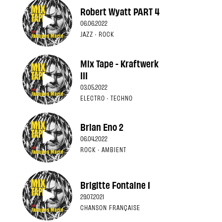
Robert Wyatt PART 4
06.06.2022
JAZZ · ROCK
Mix Tape - Kraftwerk
III
03.05.2022
ELECTRO · TECHNO
Brian Eno 2
06.04.2022
ROCK · AMBIENT
Brigitte Fontaine 1
29.07.2021
CHANSON FRANÇAISE