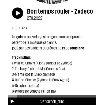
Bon temps rouler - Zydeco
27.11.2022
LOUISIANA
Le
zydeco
ou zarico, est un genre musical proche
parent de la musique cadienne,
joué par des Cadiens et Créoles noirs de
Louisiane
.
Tracklisting :
1-Wilfried Chavis (Allons Dancer Le Zydeco)
2-Zachary Richard (Moi Connais Pas)
3-Mama Rosin (Black Samedi)
4-Clifton Chenier (Zydeco Is Back Again)
5-Dr John (Tipitina)
6-Professor Longhair (Tipitina)
7-Carriere Brothers (Blues à Bébé)
Vendrodi_duo
8-Henry Grey (I'm A Lucky Lucky Man)