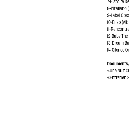
7-Histoire D
8-L’Italiano
9-Label Obsc
10-Enzo (Alb
11-Rencontre
12-Baby The 
13-Dream Ba
14-Silence O
Documents, 
«Une Nuit C
«Entretien 