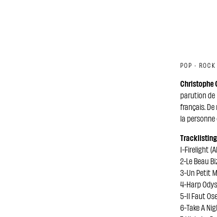
POP · ROCK
Christophe C
parution de 
français. De
la personne 
Tracklisting
1-Firelight 
2-Le Beau Bi
3-Un Petit M
4-Harp Odys
5-Il Faut Os
6-Take A Nig