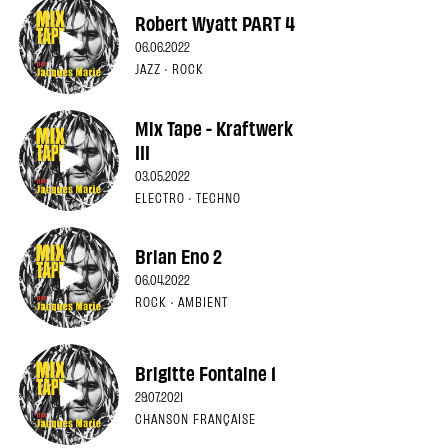
Robert Wyatt PART 4
06.06.2022
JAZZ · ROCK
Mix Tape - Kraftwerk
III
03.05.2022
ELECTRO · TECHNO
Brian Eno 2
06.04.2022
ROCK · AMBIENT
Brigitte Fontaine 1
29.07.2021
CHANSON FRANÇAISE