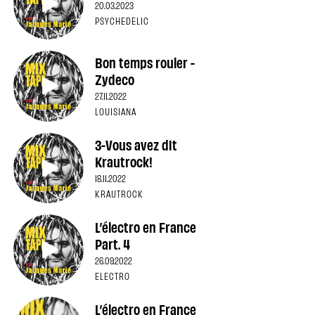
20.03.2023
PSYCHEDELIC
Bon temps rouler -
Zydeco
27.11.2022
LOUISIANA
3-Vous avez dit
Krautrock!
18.11.2022
KRAUTROCK
L’électro en France
Part. 4
26.09.2022
ELECTRO
L’électro en France