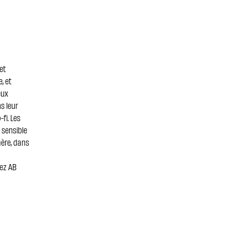
et
, et
eux
s leur
fi. Les
 sensible
mère, dans
hez AB