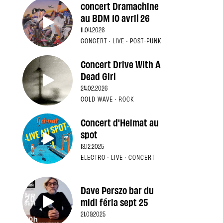
concert Dramachine
au BDM 10 avril 26
11.04.2026
CONCERT · LIVE · POST-PUNK
Concert Drive With A
Dead Girl
24.02.2026
COLD WAVE · ROCK
Concert d'Heimat au
spot
13.12.2025
ELECTRO · LIVE · CONCERT
Dave Perszo bar du
midi féria sept 25
21.09.2025