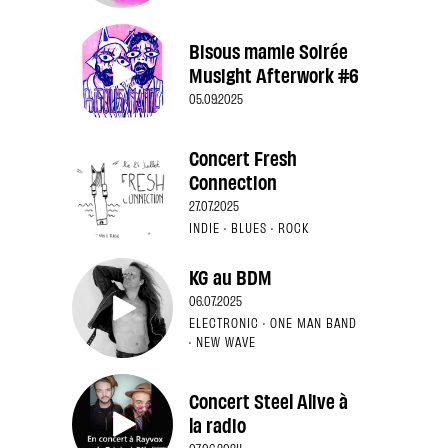
Bisous mamie Soirée
Musight Afterwork #6
05.09.2025
Concert Fresh
Connection
27.07.2025
INDIE · BLUES · ROCK
KG au BDM
06.07.2025
ELECTRONIC · ONE MAN BAND
· NEW WAVE
Concert Steel Alive à
la radio