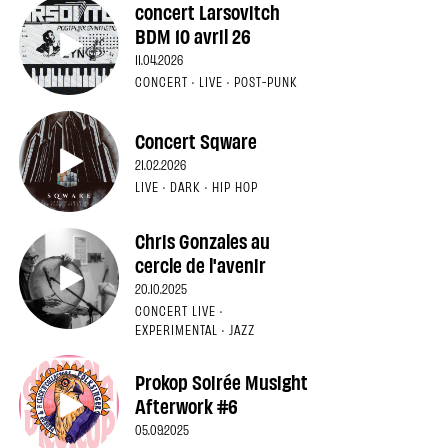
concert Larsovitch
BDM 10 avril 26
11.04.2026
CONCERT · LIVE · POST-PUNK
Concert Sqware
21.02.2026
LIVE · DARK · HIP HOP
Chris Gonzales au
cercle de l'avenir
20.10.2025
CONCERT LIVE ·
EXPERIMENTAL · JAZZ
Prokop Soirée Musight
Afterwork #6
05.09.2025