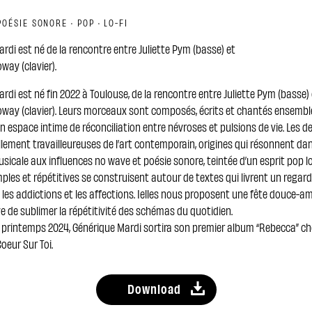
POÉSIE SONORE · POP · LO-FI
rdi est né de la rencontre entre Juliette Pym (basse) et
way (clavier).
rdi est né fin 2022 à Toulouse, de la rencontre entre Juliette Pym (basse) 
oway (clavier). Leurs morceaux sont composés, écrits et chantés ensemble
 espace intime de réconciliation entre névroses et pulsions de vie. Les d
llement travailleureuses de l’art contemporain, origines qui résonnent dan
icale aux influences no wave et poésie sonore, teintée d’un esprit pop lo-
ples et répétitives se construisent autour de textes qui livrent un regard
é, les addictions et les affections. Ielles nous proposent une fête douce-a
e de sublimer la répétitivité des schémas du quotidien.
 printemps 2024, Générique Mardi sortira son premier album “Rebecca” c
oeur Sur Toi.
Download