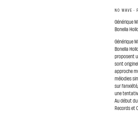
NO WAVE · 
Générique Ma
Bonella Hollo
Générique Ma
Bonella Holl
proposent un
sont origine
approche mus
mélodies sim
sur l’anxiét
une tentativ
Au début du
Records et C