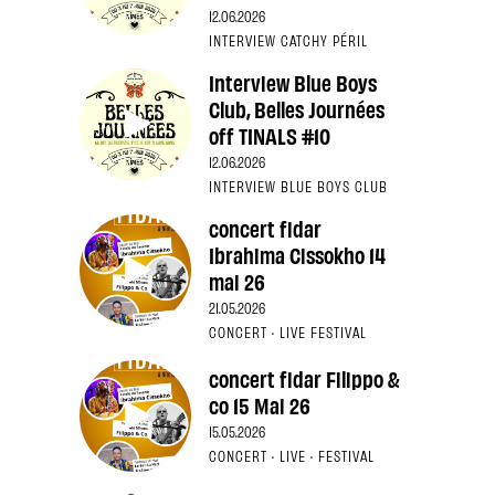
12.06.2026
INTERVIEW CATCHY PÉRIL
Interview Blue Boys
Club, Belles Journées
off TINALS #10
12.06.2026
INTERVIEW BLUE BOYS CLUB
concert fidar
Ibrahima Cissokho 14
mai 26
21.05.2026
CONCERT · LIVE FESTIVAL
concert fidar Filippo &
co 15 Mai 26
15.05.2026
CONCERT · LIVE · FESTIVAL