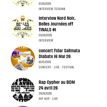
12.06.2026
INTERVIEW TESSINA
Interview Nord Noir,
Belles Journées off
TINALS #1
03.06.2026
INTERVIEW
concert fidar Salimata
Diabate 16 Mai 26
16.05.2026
CONCERT · LIVE · FESTIVAL
Rap Cypher au BDM
24 avril 26
24.04.2026
HIP HOP · LIVE