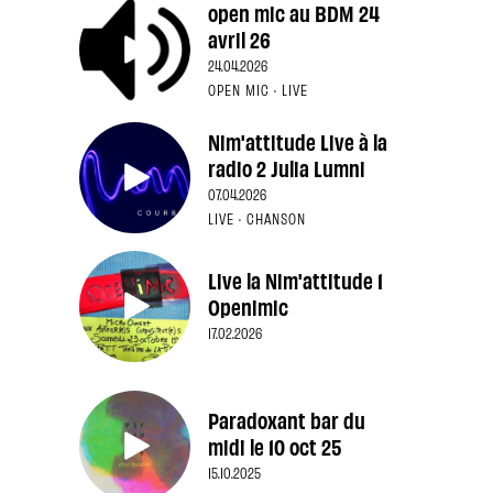
open mic au BDM 24
avril 26
24.04.2026
OPEN MIC · LIVE
Nim'attitude Live à la
radio 2 Julia Lumni
07.04.2026
LIVE · CHANSON
Live la Nim'attitude 1
Openimic
17.02.2026
Paradoxant bar du
midi le 10 oct 25
15.10.2025