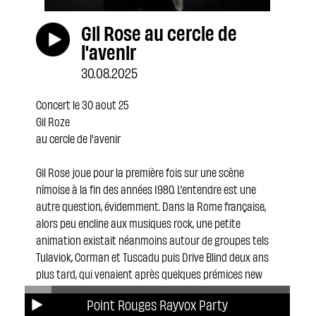
Gil Rose au cercle de
l'avenir
30.08.2025
Concert le 30 aout 25
Gil Roze
au cercle de l'avenir
Gil Rose joue pour la première fois sur une scène
nîmoise à la fin des années 1980. L’entendre est une
autre question, évidemment. Dans la Rome française,
alors peu encline aux musiques rock, une petite
animation existait néanmoins autour de groupes tels
Tulaviok, Corman et Tuscadu puis Drive Blind deux ans
plus tard, qui venaient après quelques prémices new
wave locaux. En 1988 ou 1989, le jeune guitariste ( s’il
Point Rouges Rayvox Party
n’était pas bassiste ?) mais pas encore chanteur,