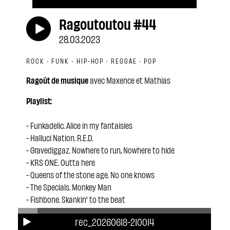
Ragoutoutou #44
28.03.2023
ROCK · FUNK · HIP-HOP · REGGAE · POP
Ragoût de musique
avec Maxence et Mathias
Playlist:
- Funkadelic. Alice in my fantaisies
- Halluci Nation. R.E.D.
- Gravediggaz. Nowhere to run, Nowhere to hide
- KRS ONE. Outta here
- Queens of the stone age. No one knows
- The Specials. Monkey Man
- Fishbone. Skankin' to the beat
- !!!. Pardon my freedom
rec_20260618-210014
- Jeff Parker. Cliche