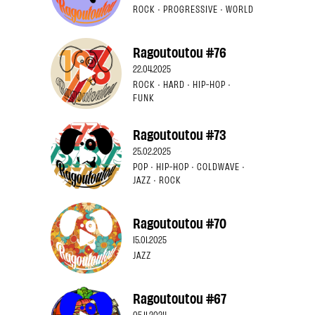
ROCK · PROGRESSIVE · WORLD
Ragoutoutou #76
22.04.2025
ROCK · HARD · HIP-HOP ·
FUNK
Ragoutoutou #73
25.02.2025
POP · HIP-HOP · COLDWAVE ·
JAZZ · ROCK
Ragoutoutou #70
15.01.2025
JAZZ
Ragoutoutou #67
05.11.2024