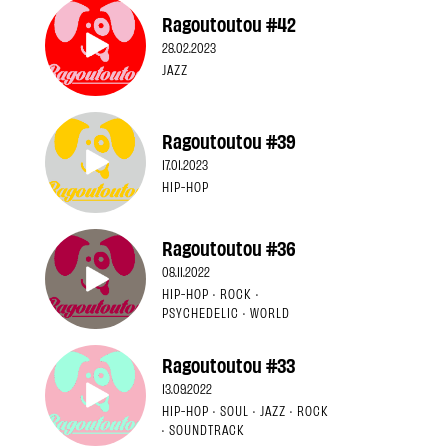
Ragoutoutou #42
28.02.2023
JAZZ
Ragoutoutou #39
17.01.2023
HIP-HOP
Ragoutoutou #36
08.11.2022
HIP-HOP · ROCK ·
PSYCHEDELIC · WORLD
Ragoutoutou #33
13.09.2022
HIP-HOP · SOUL · JAZZ · ROCK
· SOUNDTRACK