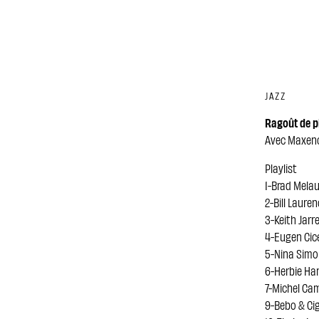
JAZZ
Ragoût de p
Avec Maxenc
Playlist
1-Brad Melau
2-Bill Laur
3-Keith Jar
4-Eugen Cic
5-Nina Simo
6-Herbie H
7-Michel Cam
9-Bebo & Ci