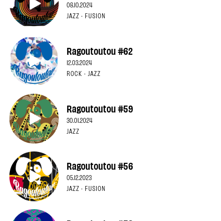
08.10.2024
JAZZ · FUSION
Ragoutoutou #62
12.03.2024
ROCK · JAZZ
Ragoutoutou #59
30.01.2024
JAZZ
Ragoutoutou #56
05.12.2023
JAZZ · FUSION