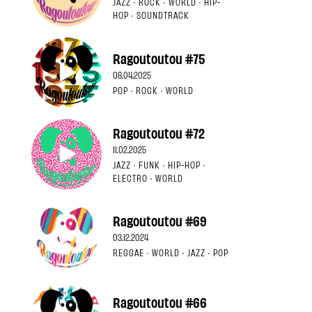
JAZZ · ROCK · WORLD · HIP-
HOP · SOUNDTRACK
Ragoutoutou #75
08.04.2025
POP · ROCK · WORLD
Ragoutoutou #72
11.02.2025
JAZZ · FUNK · HIP-HOP ·
ELECTRO · WORLD
Ragoutoutou #69
03.12.2024
REGGAE · WORLD · JAZZ · POP
Ragoutoutou #66