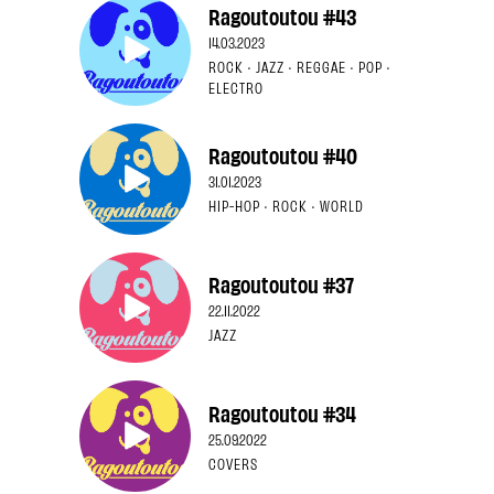
Ragoutoutou #43
14.03.2023
ROCK · JAZZ · REGGAE · POP ·
ELECTRO
Ragoutoutou #40
31.01.2023
HIP-HOP · ROCK · WORLD
Ragoutoutou #37
22.11.2022
JAZZ
Ragoutoutou #34
25.09.2022
COVERS