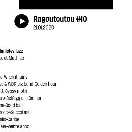
Ragoutoutou #10
21.01.2020
ianistes jazz
e et Mathias
d-When it rains
ence & WDR big band-Golden hour
rett-Gypsy moth
ero-Solfeggio in Cminor
ne-Good bait
ancock-Succotash
illo-Caribe
gala-Veinte anos