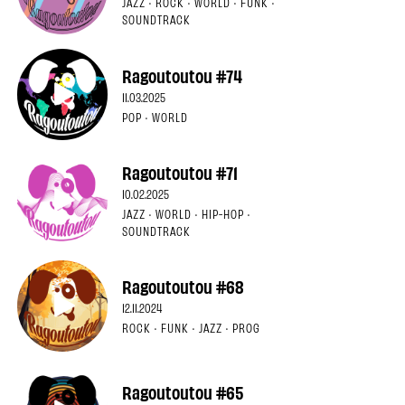
JAZZ · ROCK · WORLD · FUNK ·
SOUNDTRACK
Ragoutoutou #74
11.03.2025
POP · WORLD
Ragoutoutou #71
10.02.2025
JAZZ · WORLD · HIP-HOP ·
SOUNDTRACK
Ragoutoutou #68
12.11.2024
ROCK · FUNK · JAZZ · PROG
Ragoutoutou #65