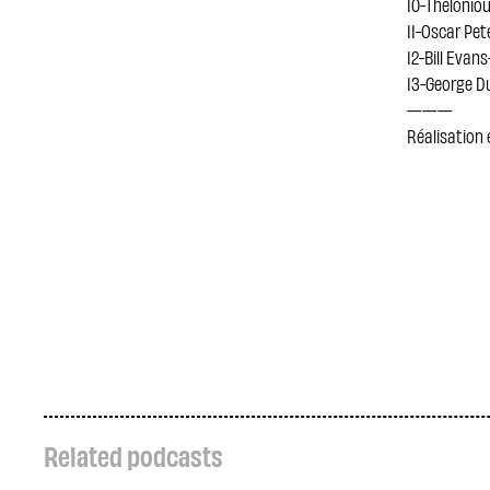
10-Thelonio
11-Oscar Pe
12-Bill Evan
13-George Du
———
Réalisation
Related podcasts