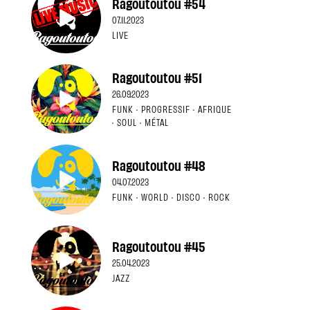
Ragoutoutou #54
07.11.2023
LIVE
Ragoutoutou #51
26.09.2023
FUNK · PROGRESSIF · AFRIQUE
· SOUL · MÉTAL
Ragoutoutou #48
04.07.2023
FUNK · WORLD · DISCO · ROCK
Ragoutoutou #45
25.04.2023
JAZZ