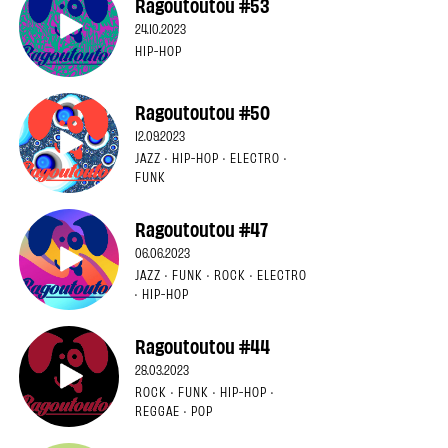
Ragoutoutou #53
24.10.2023
HIP-HOP
Ragoutoutou #50
12.09.2023
JAZZ · HIP-HOP · ELECTRO ·
FUNK
Ragoutoutou #47
06.06.2023
JAZZ · FUNK · ROCK · ELECTRO
· HIP-HOP
Ragoutoutou #44
28.03.2023
ROCK · FUNK · HIP-HOP ·
REGGAE · POP