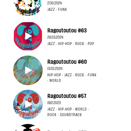
27.10.2024
JAZZ · FUNK
Ragoutoutou #63
26.03.2024
JAZZ · HIP-HOP · ROCK · POP
Ragoutoutou #60
13.02.2024
HIP-HOP · JAZZ · ROCK · FUNK
· WORLD
Ragoutoutou #57
19.12.2023
JAZZ · HIP-HOP · WORLD ·
ROCK · SOUNDTRACK