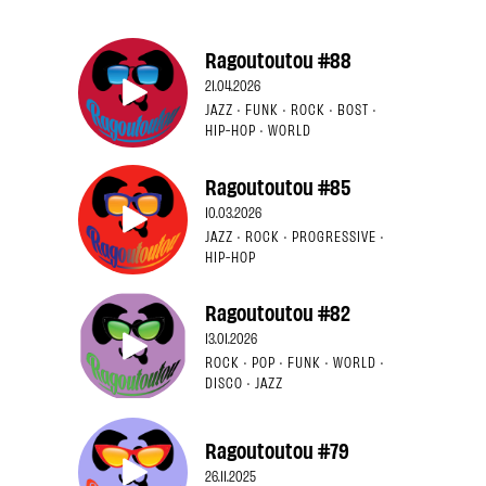
Ragoutoutou #88
21.04.2026
JAZZ · FUNK · ROCK · BOST ·
HIP-HOP · WORLD
Ragoutoutou #85
10.03.2026
JAZZ · ROCK · PROGRESSIVE ·
HIP-HOP
Ragoutoutou #82
13.01.2026
ROCK · POP · FUNK · WORLD ·
DISCO · JAZZ
Ragoutoutou #79
26.11.2025