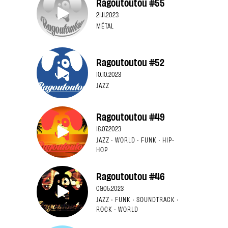
Ragoutoutou #55
21.11.2023
MÉTAL
Ragoutoutou #52
10.10.2023
JAZZ
Ragoutoutou #49
18.07.2023
JAZZ · WORLD · FUNK · HIP-
HOP
Ragoutoutou #46
09.05.2023
JAZZ · FUNK · SOUNDTRACK ·
ROCK · WORLD