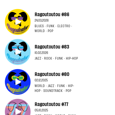
Ragoutoutou #86
24.03.2026
BLUES · FUNK · ELECTRO ·
WORLD · POP
Ragoutoutou #83
10.02.2026
JAZZ · ROCK · FUNK · HIP-HOP
Ragoutoutou #80
02.12.2025
WORLD · JAZZ · FUNK · HIP-
HOP · SOUNDTRACK · POP
Ragoutoutou #77
05.10.2025