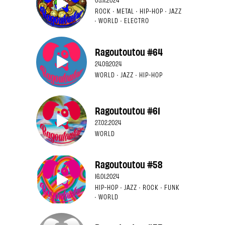
ROCK · METAL · HIP-HOP · JAZZ
· WORLD · ELECTRO
Ragoutoutou #64
24.09.2024
WORLD · JAZZ · HIP-HOP
Ragoutoutou #61
27.02.2024
WORLD
Ragoutoutou #58
16.01.2024
HIP-HOP · JAZZ · ROCK · FUNK
· WORLD