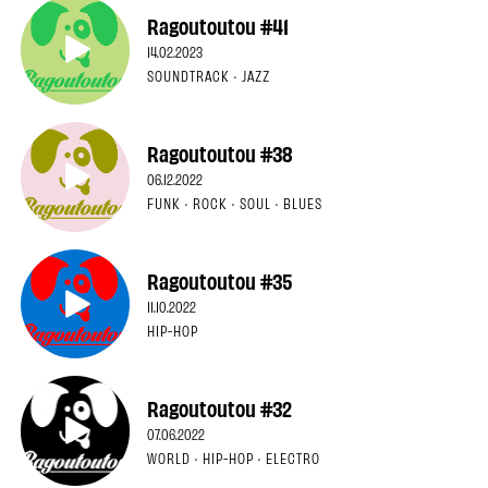
Ragoutoutou #41
14.02.2023
SOUNDTRACK · JAZZ
Ragoutoutou #38
06.12.2022
FUNK · ROCK · SOUL · BLUES
Ragoutoutou #35
11.10.2022
HIP-HOP
Ragoutoutou #32
07.06.2022
WORLD · HIP-HOP · ELECTRO