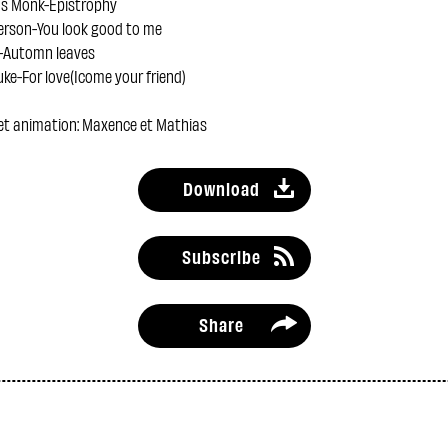
us Monk-Epistrophy
terson-You look good to me
s-Automn leaves
ke-For love(Icome your friend)
 et animation: Maxence et Mathias
Download
Subscribe
Share