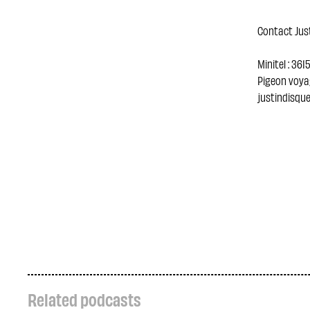
Contact Just
Minitel : 36
Pigeon voya
justindisqu
Related podcasts