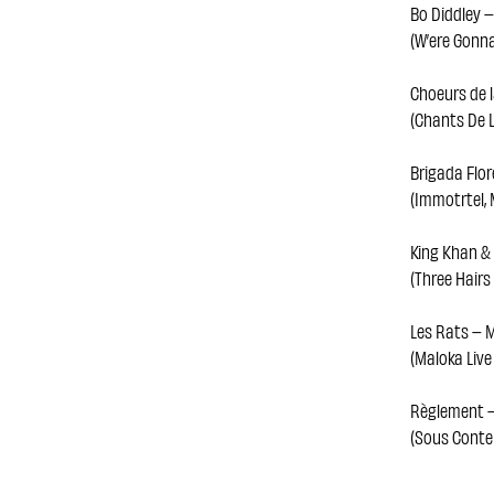
Bo Diddley –
(W’ere Gonna
Choeurs de la
(Chants De 
Brigada Flo
(Immotrtel,
King Khan &
(Three Hairs
Les Rats – M
(Maloka Live
Règlement 
(Sous Conte