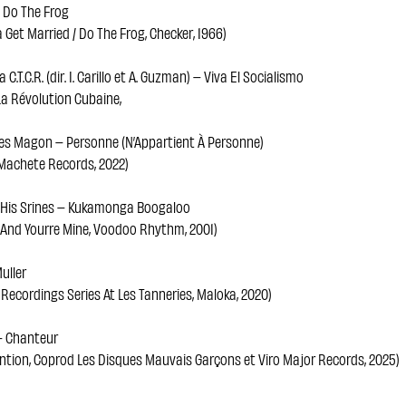
 Do The Frog
 Get Married / Do The Frog, Checker, 1966)
 C.T.C.R. (dir. I. Carillo et A. Guzman) – Viva El Socialismo
La Révolution Cubaine,
res Magon – Personne (N’Appartient À Personne)
 Machete Records, 2022)
 His Srines – Kukamonga Boogaloo
 And Yourre Mine, Voodoo Rhythm, 2001)
uller
 Recordings Series At Les Tanneries, Maloka, 2020)
– Chanteur
ntion, Coprod Les Disques Mauvais Garçons et Viro Major Records, 2025)