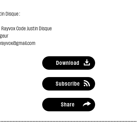
in Disque :
15 Rayvox Code Justin Disque
geur
erayvox@gmail.com
Download
Subscribe
Share