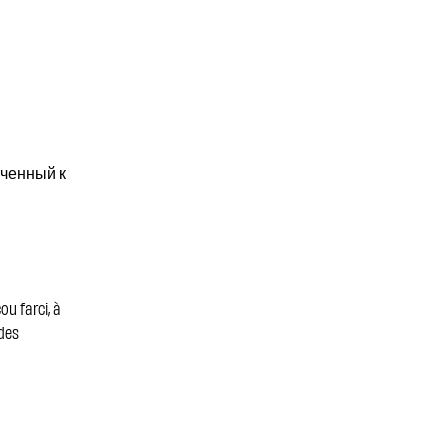
оченный к
ou farci, à
 des