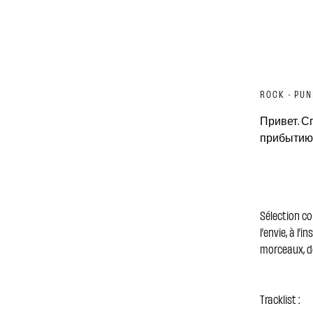
ROCK · PU
Привет. С
прибытию 
Sélection co
l’envie, à l’
morceaux, d
Tracklist :