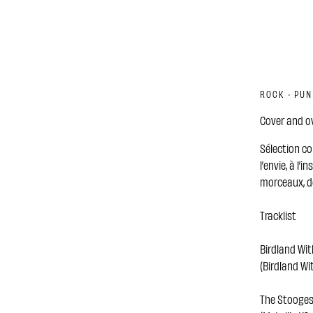
ROCK · PU
Cover and ov
Sélection co
l’envie, à l’
morceaux, d
Tracklist
Birdland Wit
(Birdland Wi
The Stooges