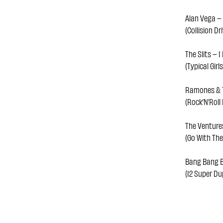
Alan Vega – 
(Collision Dri
The Slits – 
(Typical Girl
Ramones & T
(Rock’N’Roll
The Ventures
(Go With The
Bang Bang B
(12 Super Du