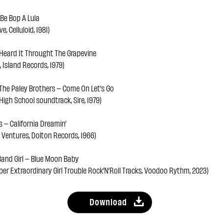
Be Bop A Lula
ve, Celluloid, 1981)
I Heard It Throught The Grapevine
s, Island Records, 1979)
he Paley Brothers – Come On Let’s Go
 High School soundtrack, Sire, 1979)
 – California Dreamin’
 Ventures, Dolton Records, 1966)
and Girl – Blue Moon Baby
per Extraordinary Girl Trouble Rock’N’Roll Tracks, Voodoo Rythm, 2023)
Download