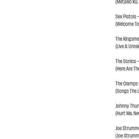
(Metallic KO,
Sex Pistols 
(Welcome To 
The Kingsme
(Live & Unre
The Sonics 
(Here Are Th
The Cramps 
(Songs The L
Johnny Thun
(Hurt Me, Ne
Joe Strumm
(Joe Strumme