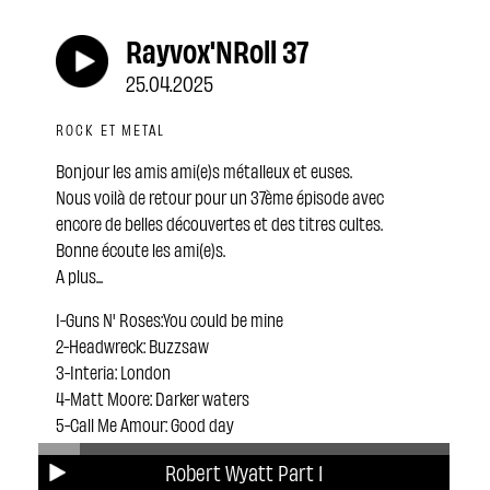
Rayvox'NRoll 37
25.04.2025
ROCK ET METAL
Bonjour les amis ami(e)s métalleux et euses.
Nous voilà de retour pour un 37ème épisode avec
encore de belles découvertes et des titres cultes.
Bonne écoute les ami(e)s.
A plus...
1-Guns N' Roses:You could be mine
2-Headwreck: Buzzsaw
3-Interia: London
4-Matt Moore: Darker waters
5-Call Me Amour: Good day
6-ACDC: Safe in New York city
Robert Wyatt Part 1
7-MU: Fate and ashes