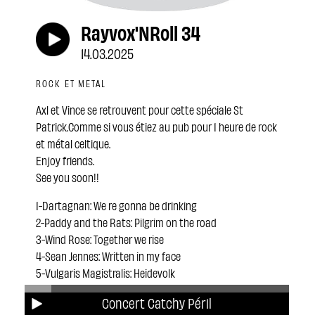
Rayvox'NRoll 34
14.03.2025
ROCK ET METAL
Axl et Vince se retrouvent pour cette spéciale St
Patrick.Comme si vous étiez au pub pour 1 heure de rock
et métal celtique.
Enjoy friends.
See you soon!!
1-Dartagnan: We re gonna be drinking
2-Paddy and the Rats: Pilgrim on the road
3-Wind Rose: Together we rise
4-Sean Jennes: Written in my face
5-Vulgaris Magistralis: Heidevolk
6-The Rumjacks: An irish pub song
Concert Catchy Péril
7-Patty Gurdy: Pet leg silly