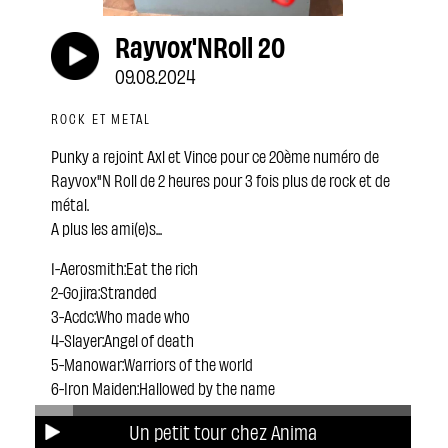
Rayvox'NRoll 20
09.08.2024
ROCK ET METAL
Punky a rejoint Axl et Vince pour ce 20ème numéro de
Rayvox"N Roll de 2 heures pour 3 fois plus de rock et de
métal.
A plus les ami(e)s...
1-Aerosmith:Eat the rich
2-Gojira:Stranded
3-Acdc:Who made who
4-Slayer:Angel of death
5-Manowar:Warriors of the world
6-Iron Maiden:Hallowed by the name
7-Guns N'Roses:Get in the ring
Un petit tour chez Anima
8-Linkin Park:No more sorrow