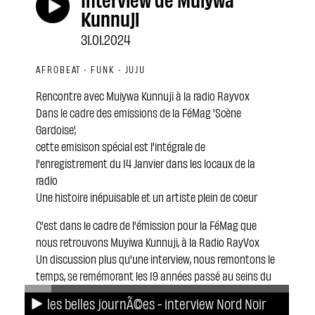
Kunnuji
31.01.2024
AFROBEAT · FUNK · JUJU
Rencontre avec Muiywa Kunnuji à la radio Rayvox
Dans le cadre des emissions de la FéMag 'Scène
Gardoise',
cette emisison spécial est l'intégrale de
l'enregistrement du 14 Janvier dans les locaux de la
radio
Une histoire inépuisable et un artiste plein de coeur
C'est dans le cadre de l'émission pour la FéMag que
nous retrouvons Muyiwa Kunnuji, à la Radio RayVox
Un discussion plus qu'une interview, nous remontons le
temps, se remémorant les 19 années passé au seins du
groupe de Fela Kuti, puis se sont fils Seun Kuti
les belles journÃ©es - interview Nord Noir
Une arrivé chaotique en France, ou le système