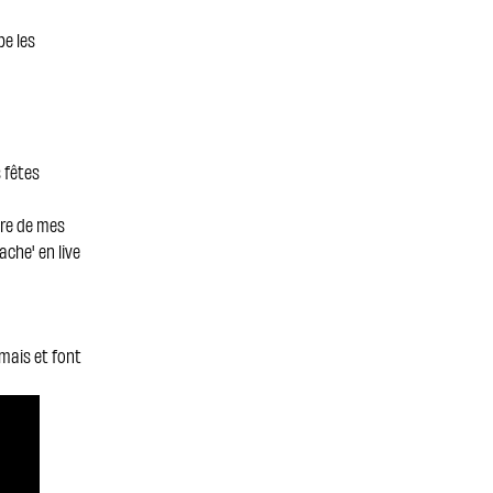
pe les
s fêtes
ire de mes
ache' en live
amais et font