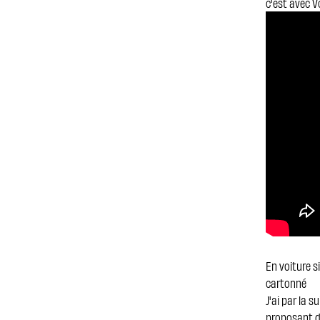
c'est avec V
En voiture s
cartonné
J'ai par la 
proposant de