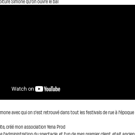
oiture Simone qu'on ouvre le bal
imone avec qui on s'est retrouvé dans tout les festivals de rue à l'époque 
suite, créé mon association Yena Prod
 l'administration du spectacle, et l'un de mes premier client, etait anci