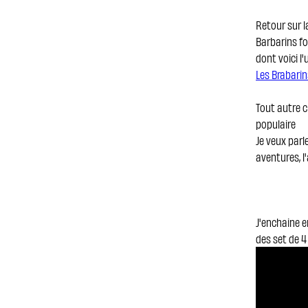
Retour sur l
Barbarins f
dont voici l
Les Brabari
Tout autre c
populaire
Je veux parl
aventures, l
J'enchaine e
des set de 4 