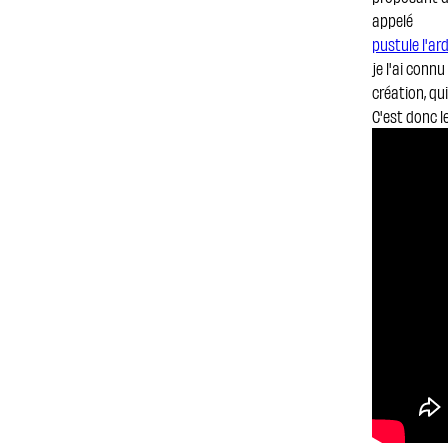
appelé
pustule l'ar
je l'ai conn
création, qu
C'est donc l