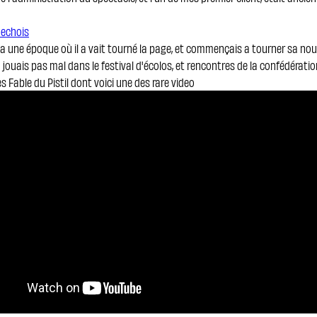
dechois
u a une époque où il a vait tourné la page, et commençais a tourner sa nou
i jouais pas mal dans le festival d'écolos, et rencontres de la confédérat
es Fable du Pistil dont voici une des rare video