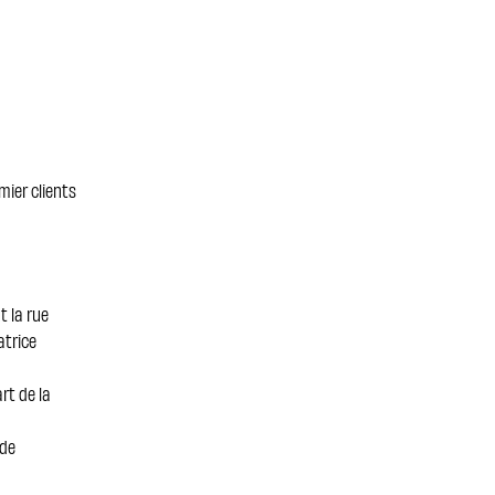
mier clients
t la rue
atrice
rt de la
 de