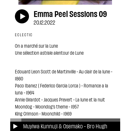
Emma Peel Sessions 09
20.12.2022
ECLECTIC
On a marché sur la Lune
Une sélection astrale alentour de Lune
Edouard Leon Scott de Martinville - Au clair de la lune -
1860
Paco Ibanez ( Federico Garcia Lorca ) - Romance a la
luna - 1964
Annie Girardot - Jacques Prevert - La lune et la nuit
Moondog - Moondog’s theme - 1957
King Crimson - Moonchild - 1969
Elvis Presley - Blue Moon -1954
Muyiwa Kunnuji & Osemako - Bro Hugh
Audrey Hepburn - ( Henri Mancini ) - Moon River -1961