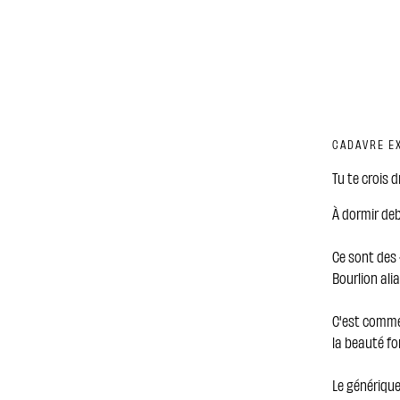
CADAVRE EX
Tu te crois 
À dormir de
Ce sont des 
Bourlion alia
C'est comme 
la beauté fo
Le générique