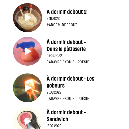
A dormir debout 2
27.11.2023
#ADORMIRDEBOUT
À dormir debout -
Dans la pâtisserie
07.04.2022
CADAVRE EXQUIS · POÉSIE
À dormir debout - Les
gobeurs
21.03.2022
CADAVRE EXQUIS · POÉSIE
À dormir debout -
Sandwich
15.02.2022