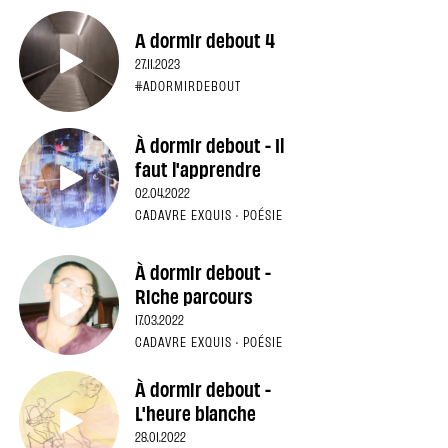
A dormir debout 4
27.11.2023
#ADORMIRDEBOUT
À dormir debout - Il
faut l'apprendre
02.04.2022
CADAVRE EXQUIS · POÉSIE
À dormir debout -
Riche parcours
17.03.2022
CADAVRE EXQUIS · POÉSIE
À dormir debout -
L'heure blanche
28.01.2022