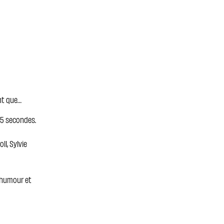
nt que…
35 secondes.
ll, Sylvie
l'humour et