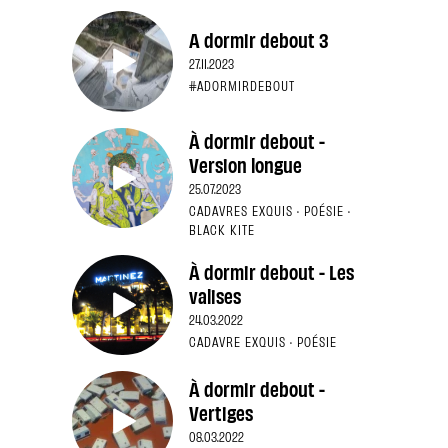
A dormir debout 3
27.11.2023
#ADORMIRDEBOUT
À dormir debout -
Version longue
25.07.2023
CADAVRES EXQUIS · POÉSIE ·
BLACK KITE
À dormir debout - Les
valises
24.03.2022
CADAVRE EXQUIS · POÉSIE
À dormir debout -
Vertiges
08.03.2022