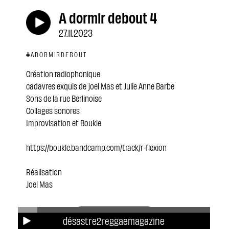
A dormir debout 4
27.11.2023
#ADORMIRDEBOUT
Création radiophonique
cadavres exquis de joel Mas et Julie Anne Barbe
Sons de la rue Berlinoise
Collages sonores
Improvisation et Boukle
https://boukle.bandcamp.com/track/r-flexion
Réalisation
Joel Mas
Download
désastre2reggaemagazine