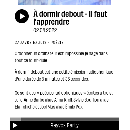
À dormir debout - Il faut
l'apprendre
02.04.2022
CADAVRE EXQUIS · POÉSIE
Ordonner un ordinateur est impossible je nage dans
tout ce fourbidule
À dormir debout est une petite émission radiophonique
d'une durée de 5 minutes et 35 secondes.
Ce sont des « poésies radiophoniques » écrites à trois :
Julie-Anne Barbe alias Alma Kroll, Sylvie Bourlion alias
Ela Tchiché et Joël Mas alias Émile Pox.
C'est comme des rêves racontés, des poésies
Rayvox Party
surréalistes, des histoires étranges où l'humour et la