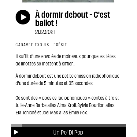
À dormir debout - C'est
ballot !
21.12.2021
CADAVRE EXQUIS · POÉSIE
Il suffit d'une envolée de moineaux pour que les têtes
de linottes se mettent à siffler…
À dormir debout est une petite émission radiophonique
d'une durée de 5 minutes et 35 secondes.
Ce sont des « poésies radiophoniques » écrites à trois :
Julie-Anne Barbe alias Alma Kroll, Sylvie Bourlion alias
Ela Tchiché et Joël Mas alias Émile Pox.
C'est comme des rêves racontés, des poésies
Un Po' Di Pop
surréalistes, des histoires étranges où l'humour et la