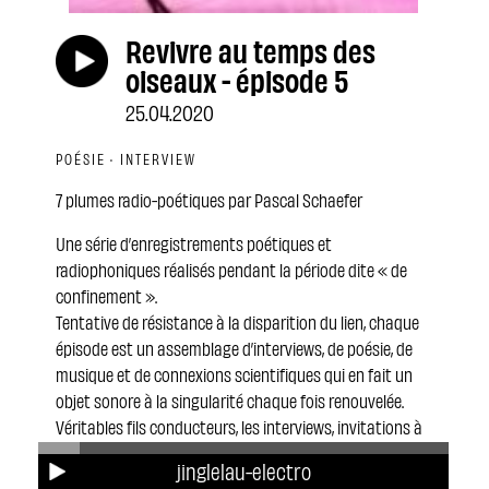
Revivre au temps des
oiseaux - épisode 5
25.04.2020
POÉSIE · INTERVIEW
7 plumes radio-poétiques par Pascal Schaefer
Une série d’enregistrements poétiques et
radiophoniques réalisés pendant la période dite « de
confinement ».
Tentative de résistance à la disparition du lien, chaque
épisode est un assemblage d’interviews, de poésie, de
musique et de connexions scientifiques qui en fait un
objet sonore à la singularité chaque fois renouvelée.
Véritables fils conducteurs, les interviews, invitations à
se représenter soi-même en oiseau, auront constitué le
jinglelau-electro
socle métaphorique, ludique et distancié à partir duquel