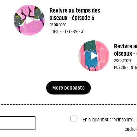
Revivre au temps des
oiseaux - épisode 5
25.04.2020
POÉSIE · INTERVIEW
Revivre a
oiseaux - 
28.03.2020
POÉSIE · INT
More podcasts
En cliquant sur "m'inscrire", 
cadre 