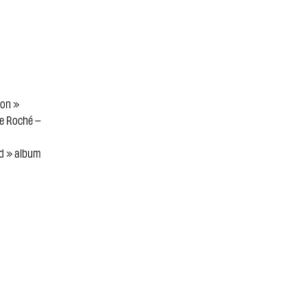
son »
de Roché –
ld » album