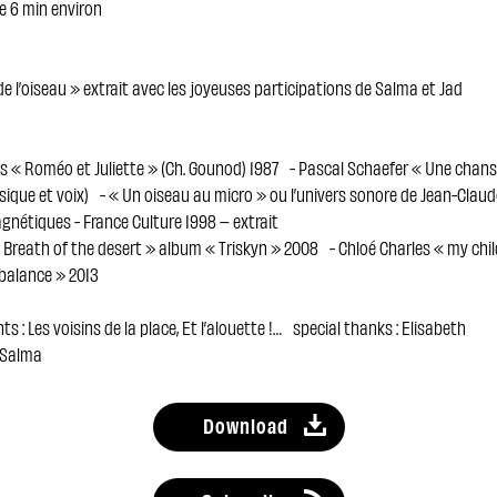
e 6 min environ
« de l’oiseau » extrait avec les joyeuses participations de Salma et Jad
as « Roméo et Juliette » (Ch. Gounod) 1987 - Pascal Schaefer « Une chan
sique et voix) - « Un oiseau au micro » ou l’univers sonore de Jean-Clau
gnétiques - France Culture 1998 – extrait
 Breath of the desert » album « Triskyn » 2008 - Chloé Charles « my chi
 balance » 2013
s : Les voisins de la place, Et l’alouette !… special thanks : Elisabeth
: Salma
Download