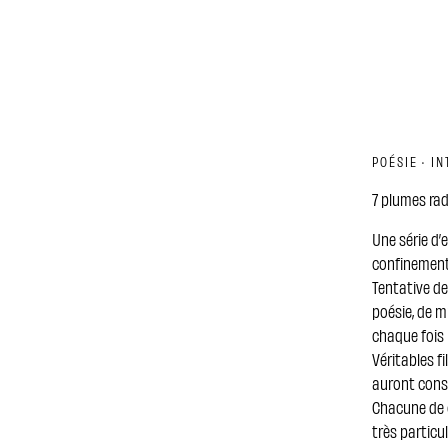
POÉSIE · I
7 plumes ra
Une série d’
confinement
Tentative de
poésie, de m
chaque fois 
Véritables f
auront const
Chacune de 
très particu