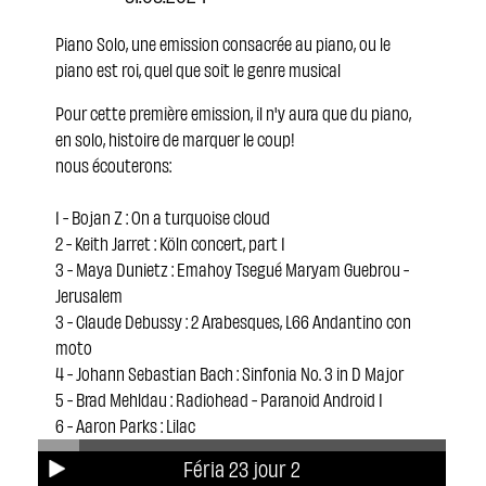
Piano Solo, une emission consacrée au piano, ou le
piano est roi, quel que soit le genre musical
Pour cette première emission, il n'y aura que du piano,
en solo, histoire de marquer le coup!
nous écouterons:
1 - Bojan Z : On a turquoise cloud
2 - Keith Jarret : Köln concert, part 1
3 - Maya Dunietz : Emahoy Tsegué Maryam Guebrou -
Jerusalem
3 - Claude Debussy : 2 Arabesques, L66 Andantino con
moto
4 - Johann Sebastian Bach : Sinfonia No. 3 in D Major
5 - Brad Mehldau : Radiohead - Paranoid Android I
6 - Aaron Parks : Lilac
7 - Georges Gershwin : Lullaby
Féria 23 jour 2