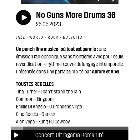
No Guns More Drums 36
25.05.2023
JAZZ · WORLD · ROCK · ECLECTIC
Un punch line musical où tout est permis :
une
émission radiophonique sans frontières avec pour seule
revendication le rythme, œuvre de langage intemporelle.
Présentée dans une parfaite mixité par
Aurore et Abel
.
TOUSTES REBELLES
Tina Turner -
I can't stand the rain
Common -
Kingdom
Emilie Di Angelo -
O Frondens Virga
Gino Soccio -
Dancer
Alan Vega -
Kung Fu Cowboy
Mars -
Elen Forsdale
Concert Ultragama Romanité
Myriam Anissimou -
Bien après minuit