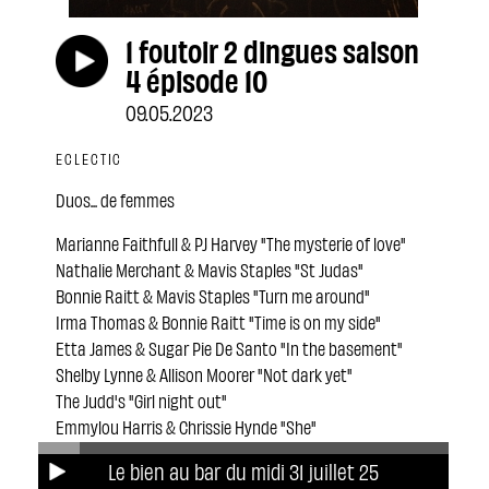
1 foutoir 2 dingues saison
4 épisode 10
09.05.2023
ECLECTIC
Duos... de femmes
Marianne Faithfull & PJ Harvey "The mysterie of love"
Nathalie Merchant & Mavis Staples "St Judas"
Bonnie Raitt & Mavis Staples "Turn me around"
Irma Thomas & Bonnie Raitt "Time is on my side"
Etta James & Sugar Pie De Santo "In the basement"
Shelby Lynne & Allison Moorer "Not dark yet"
The Judd's "Girl night out"
Emmylou Harris & Chrissie Hynde "She"
Juliette Armanet & V.Sanson "Une nuit sur ton épaule"
Le bien au bar du midi 31 juillet 25
(Les mots bleus)