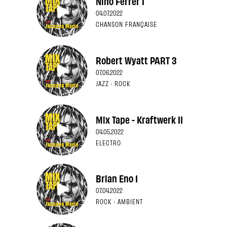
Nino Ferrer 1
04.07.2022
CHANSON FRANÇAISE
Robert Wyatt PART 3
07.06.2022
JAZZ · ROCK
Mix Tape - Kraftwerk II
04.05.2022
ELECTRO
Brian Eno 1
07.04.2022
ROCK · AMBIENT