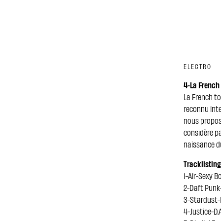
ELECTRO
4-La French 
La French to
reconnu int
nous propose
considère p
naissance 
Tracklisting
1-Air-Sexy B
2-Daft Punk
3-Stardust-
4-Justice-D.A