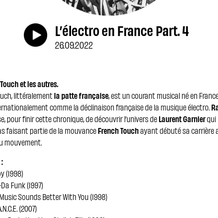
L’électro en France Part. 4
26.09.2022
Touch et les autres.
uch, littéralement
la patte française
, est un courant musical né en France
ernationalement comme la déclinaison française de la musique électro.
Ra
, pour finir cette chronique, de découvrir l’univers de
Laurent Garnier
qui 
as faisant partie de la mouvance
French Touch
ayant débuté sa carrière 
du mouvement.
 :
oy (1998)
-Da Funk (1997)
Music Sounds Better With You (1998)
.N.C.E. (2007)