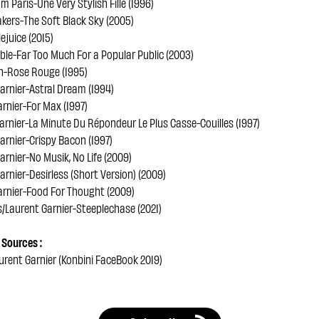
m Paris-Une Very Stylish Fille (1996)
kers-The Soft Black Sky (2005)
lejuice (2015)
able-Far Too Much For a Popular Public (2003)
n-Rose Rouge (1995)
arnier-Astral Dream (1994)
arnier-For Max (1997)
arnier-La Minute Du Répondeur Le Plus Casse-Couilles (1997)
arnier-Crispy Bacon (1997)
arnier-No Musik, No Life (2009)
arnier-Desirless (Short Version) (2009)
arnier-Food For Thought (2009)
/Laurent Garnier-Steeplechase (2021)
Sources :
urent Garnier (Konbini FaceBook 2019)