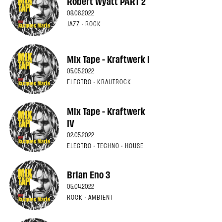
Robert Wyatt PART 2
08.06.2022
JAZZ · ROCK
Mix Tape - Kraftwerk I
05.05.2022
ELECTRO · KRAUTROCK
Mix Tape - Kraftwerk
IV
02.05.2022
ELECTRO · TECHNO · HOUSE
Brian Eno 3
05.04.2022
ROCK · AMBIENT