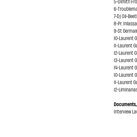
5-Dimitri Fro
6-Troublema
7-Dj Oil-Beet
8-Pr. Inlass
9-St Germai
10-Laurent G
11-Laurent G
12-Laurent G
13-Laurent G
14-Laurent G
10-Laurent G
11-Laurent G
12-Liminanas
Documents, 
Interview La