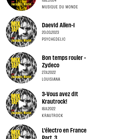
MUSIQUE DU MONDE
Daevid Allen-1
20.03.2023
PSYCHEDELIC
Bon temps rouler -
Zydeco
27.11.2022
LOUISIANA
3-Vous avez dit
Krautrock!
18.11.2022
KRAUTROCK
L’électro en France
Part. 3