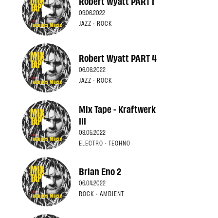
Robert Wyatt PART 1
09.06.2022
JAZZ · ROCK
Robert Wyatt PART 4
06.06.2022
JAZZ · ROCK
Mix Tape - Kraftwerk
III
03.05.2022
ELECTRO · TECHNO
Brian Eno 2
06.04.2022
ROCK · AMBIENT