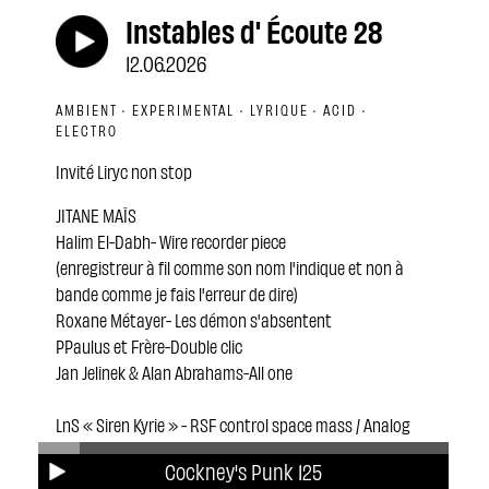
Instables d' Écoute 28
12.06.2026
AMBIENT · EXPERIMENTAL · LYRIQUE · ACID ·
ELECTRO
Invité Liryc non stop
JITANE MAÏS
Halim El-Dabh- Wire recorder piece
(enregistreur à fil comme son nom l'indique et non à
bande comme je fais l'erreur de dire)
Roxane Métayer- Les démon s'absentent
PPaulus et Frère-Double clic
Jan Jelinek & Alan Abrahams-All one
LnS « Siren Kyrie » - RSF control space mass / Analog
Space Trax 10
Cockney's Punk 125
LnS vs King Cosmic « Saviour » - Mass Hypnosis /