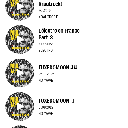
Krautrock!
16.11.2022
KRAUTROCK
L’électro en France
Part. 3
19.09.2022
ELECTRO
TUXEDOMOON 4.4
22.08.2022
NO WAVE
TUXEDOMOON 1.1
01.08.2022
NO WAVE