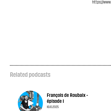
https://www
Related podcasts
François de Roubaix -
épisode 1
16.10.2025