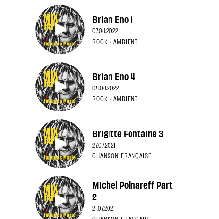
Brian Eno 1
07.04.2022
ROCK · AMBIENT
Brian Eno 4
04.04.2022
ROCK · AMBIENT
Brigitte Fontaine 3
27.07.2021
CHANSON FRANÇAISE
Michel Polnareff Part
2
21.07.2021
CHANSON FRANÇAISE