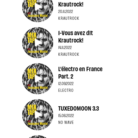
Krautrock!
20.11.2022
KRAUTROCK
1-Vous avez dit
Krautrock!
14.11.2022
KRAUTROCK
L’électro en France
Part. 2
12.09.2022
ELECTRO
TUXEDOMOON 3.3
15.08.2022
NO WAVE