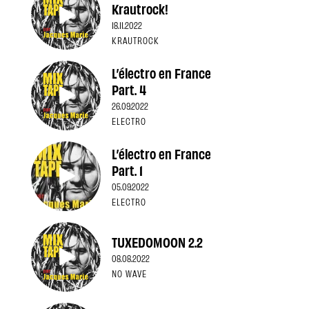
Krautrock!
18.11.2022
KRAUTROCK
L’électro en France
Part. 4
26.09.2022
ELECTRO
L’électro en France
Part. 1
05.09.2022
ELECTRO
TUXEDOMOON 2.2
08.08.2022
NO WAVE