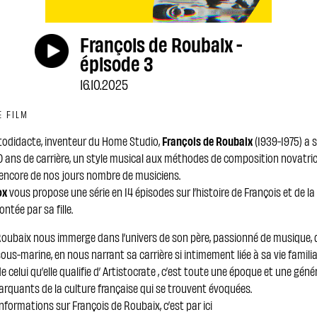
François de Roubaix -
épisode 3
16.10.2025
E FILM
todidacte, inventeur du Home Studio,
François de Roubaix
(1939-1975) a s
 ans de carrière, un style musical aux méthodes de composition novatric
 encore de nos jours nombre de musiciens.
ox
vous propose une série en 14 épisodes sur l’histoire de François et de la 
ntée par sa fille.
Roubaix nous immerge dans l’univers de son père, passionné de musique, 
ous-marine, en nous narrant sa carrière si intimement liée à sa vie familia
e celui qu’elle qualifie d’ Artistocrate , c’est toute une époque et une géné
arquants de la culture française qui se trouvent évoquées.
informations sur François de Roubaix, c’est par ici