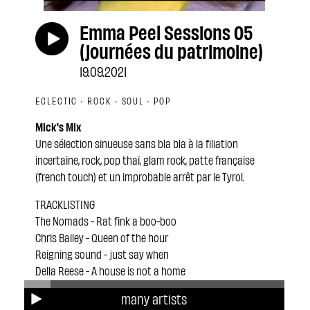
Emma Peel Sessions 05
(journées du patrimoine)
19.09.2021
ECLECTIC · ROCK · SOUL · POP
Mick's Mix
Une sélection sinueuse sans bla bla à la filiation
incertaine, rock, pop thaï, glam rock, patte française
(french touch) et un improbable arrêt par le Tyrol.
TRACKLISTING
The Nomads - Rat fink a boo-boo
Chris Bailey - Queen of the hour
Reigning sound - just say when
Della Reese - A house is not a home
Irma Thomas - Times have changed
many artists
Diabologum - De la neige en été