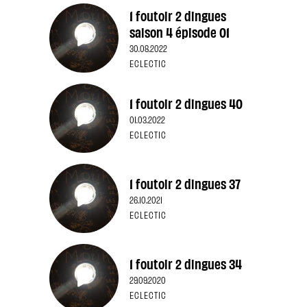
1 foutoir 2 dingues
saison 4 épisode 01
30.08.2022
ECLECTIC
1 foutoir 2 dingues 40
01.03.2022
ECLECTIC
1 foutoir 2 dingues 37
26.10.2021
ECLECTIC
1 foutoir 2 dingues 34
29.09.2020
ECLECTIC