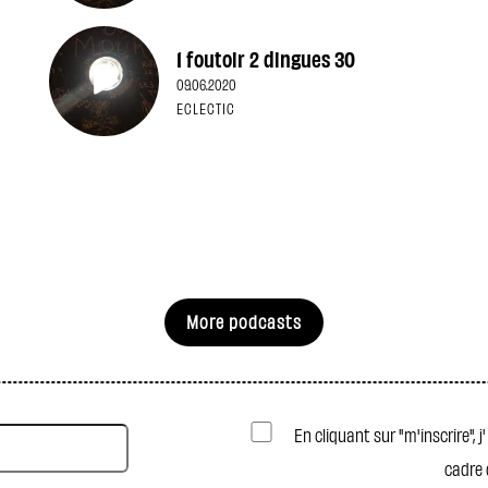
1 foutoir 2 dingues 30
09.06.2020
ECLECTIC
More podcasts
En cliquant sur "m'inscrire", 
cadre 