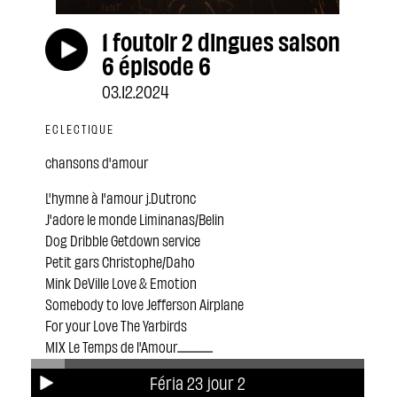
1 foutoir 2 dingues saison
6 épisode 6
03.12.2024
ECLECTIQUE
chansons d'amour
L'hymne à l'amour j.Dutronc
J'adore le monde Liminanas/Belin
Dog Dribble Getdown service
Petit gars Christophe/Daho
Mink DeVille Love & Emotion
Somebody to love Jefferson Airplane
For your Love The Yarbirds
MIX Le Temps de l'Amour....................
Pourquoi m'as tu mordu l'oreille J.Yanne
Féria 23 jour 2
Be my Husband Nina Simone