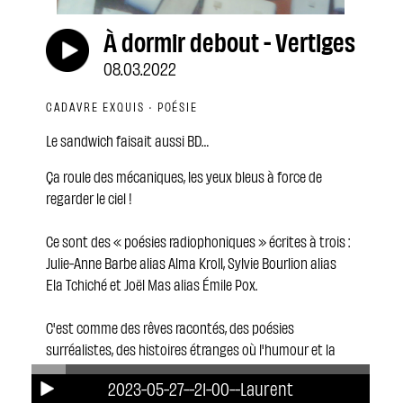
À dormir debout - Vertiges
08.03.2022
CADAVRE EXQUIS · POÉSIE
Le sandwich faisait aussi BD…
Ça roule des mécaniques, les yeux bleus à force de
regarder le ciel !
Ce sont des « poésies radiophoniques » écrites à trois :
Julie-Anne Barbe alias Alma Kroll, Sylvie Bourlion alias
Ela Tchiché et Joël Mas alias Émile Pox.
C'est comme des rêves racontés, des poésies
surréalistes, des histoires étranges où l'humour et la
beauté font bon ménage entre nos oreilles.
2023-05-27--21-00--Laurent